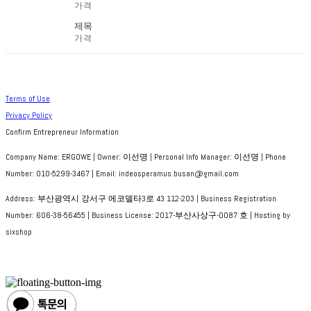
가격
제목
가격
Terms of Use
Privacy Policy
Confirm Entrepreneur Information
Company Name: ERGOWE | Owner: 이선명 | Personal Info Manager: 이선명 | Phone
Number: 010-5299-3467 | Email: indeosperamus.busan@gmail.com
Address: 부산광역시 강서구 에코델타3로 43 112-203 | Business Registration
Number:
606-38-56455
| Business License:
2017-부산사상구-0087 호
| Hosting by
sixshop